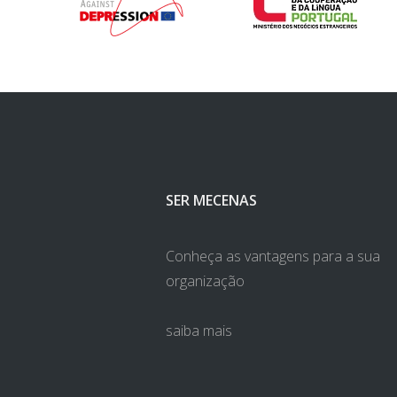
SER MECENAS
Conheça as vantagens para a sua
organização
saiba mais