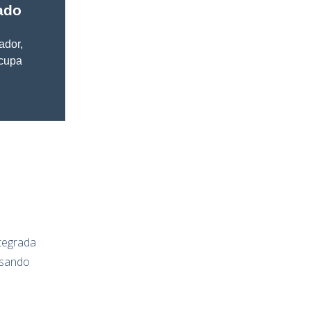
ado
ador,
ocupa
tegrada
isando