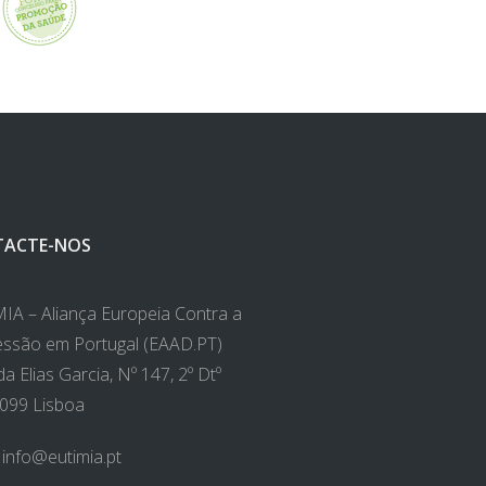
ACTE-NOS
IA – Aliança Europeia Contra a
ssão em Portugal (EAAD.PT)
a Elias Garcia, Nº 147, 2º Dtº
099 Lisboa
:
info@eutimia.pt