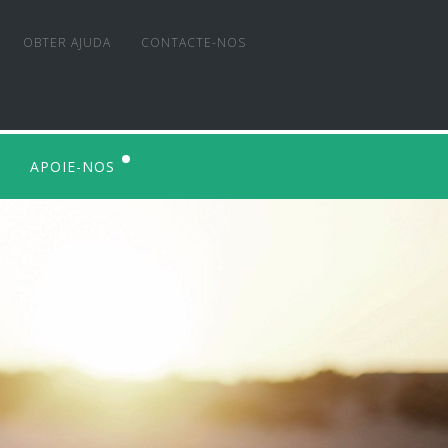
OBTER AJUDA
CONTACTE-NOS
APOIE-NOS
SER MECENAS
OUTRAS FORMAS DE APOIO
TORNAR-SE ASSOCIADO
O