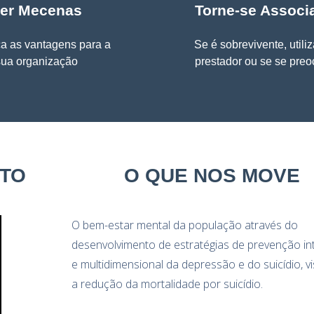
er Mecenas
Torne-se Associ
a as vantagens para a
Se é sobrevivente, utiliz
sua organização
prestador ou se se pre
NTO
O QUE NOS MOVE
O bem-estar mental da população através do
desenvolvimento de estratégias de prevenção in
e multidimensional da depressão e do suicídio, v
a redução da mortalidade por suicídio.