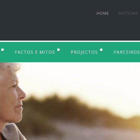
HOME
NOTÍCIAS
FACTOS E MITOS
PROJECTOS
PARCEIROS
O E DESENVOLVIMENTO
DEPRESSÃO
EM CURSO
 DE CAPACITAÇÃO
SUICÍDIO
CONCLUÍDOS
ÇÃO E LITERACIA
PROJETOS AFILIADOS
PROCURAM FINANCIAMENT