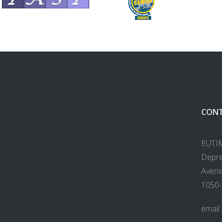
CONT
EUTIM
Depre
Avenid
1050-
email